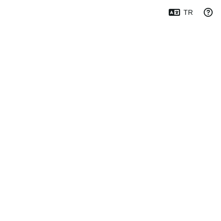
Resim Yükle
Giriş Yap
TR